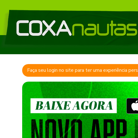
Faça seu login no site para ter uma experiência per