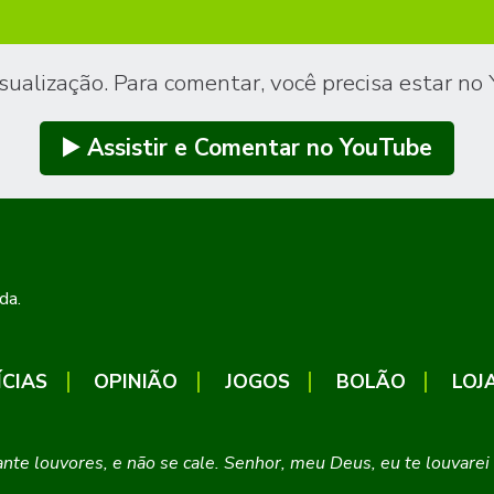
sualização. Para comentar, você precisa estar no
▶️ Assistir e Comentar no YouTube
da.
ÍCIAS
OPINIÃO
JOGOS
BOLÃO
LOJ
cante louvores, e não se cale. Senhor, meu Deus, eu te louvar