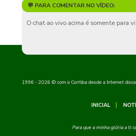
💬 PARA COMENTAR NO VÍDEO:
O chat ao vivo acima é somente para vi
1996 - 2026 © com o Coritiba desde a Internet disca
INICIAL
NOT
Para que a minha glória a ti 