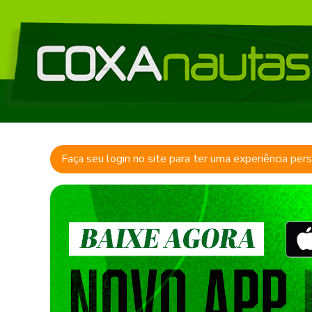
Faça seu login no site para ter uma experiência per