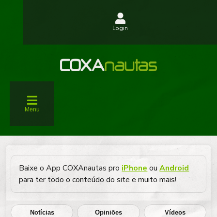
Login
Menu
Baixe o App COXAnautas pro
iPhone
ou
Android
para ter todo o conteúdo do site e muito mais!
Notícias
Opiniões
Vídeos