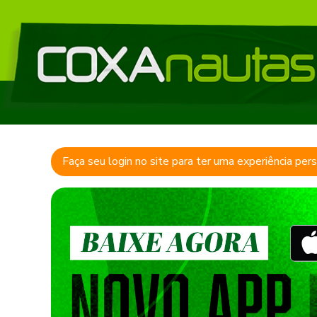
Faça seu login no site para ter uma experiência per