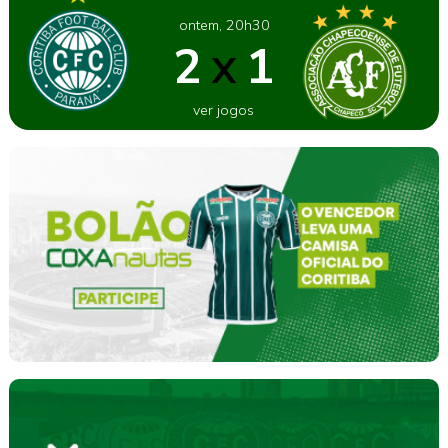
ontem, 20h30
2
1
X
ver jogos