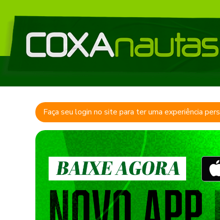
Faça seu login no site para ter uma experiência per