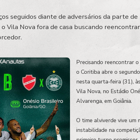
os seguidos diante de adversários da parte de 
 o Vila Nova fora de casa buscando reencontra
orcedor.
Precisando reencontrar o 
o Coritiba abre o segundo
nesta quarta-feira (31), 
Vila Nova, no Estádio Onés
Alvarenga, em Goiânia.
O time alviverde vive um
instabilidade na competiç
primeiro turno promissor,