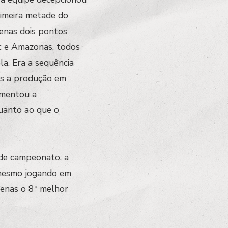
primeira metade do
nas dois pontos
c e Amazonas, todos
la. Era a sequência
as a produção em
umentou a
quanto ao que o
 de campeonato, a
 mesmo jogando em
penas o 8º melhor