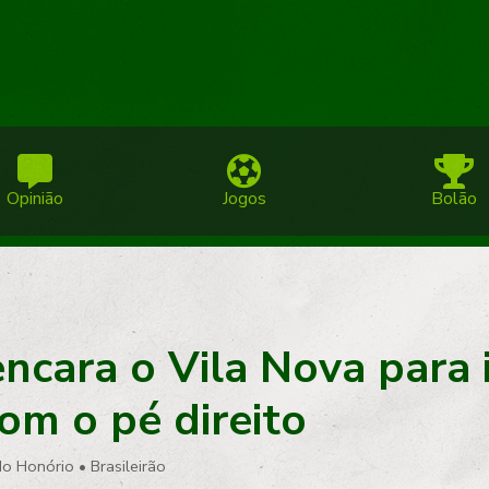
Opinião
Jogos
Bolão
encara o Vila Nova para i
om o pé direito
do Honório
•
Brasileirão