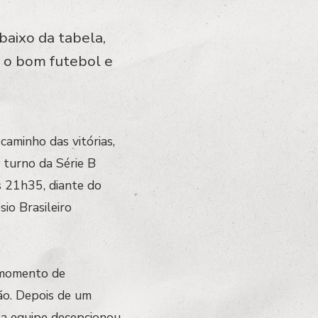
baixo da tabela,
r o bom futebol e
caminho das vitórias,
 turno da Série B
às 21h35, diante do
io Brasileiro
 momento de
ão. Depois de um
 a equipe decepcionou