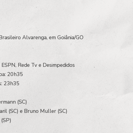
 Brasileiro Alvarenga, em Goiânia/GO
+, ESPN, Rede Tv e Desimpedidos
iba: 20h35
s: 23h35
ermann (SC)
saril (SC) e Bruno Muller (SC)
 (SP)