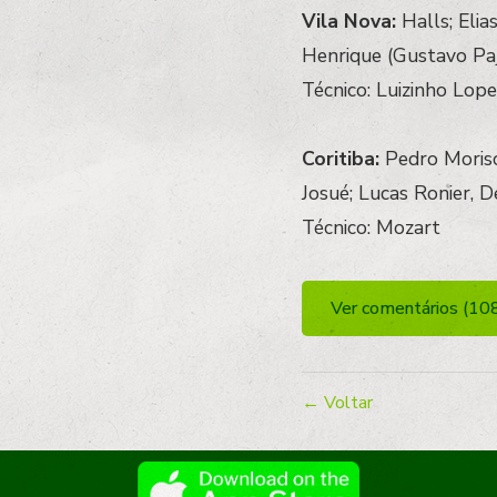
Vila Nova:
Halls; Elia
Henrique (Gustavo Paj
Técnico: Luizinho Lope
Coritiba:
Pedro Morisc
Josué; Lucas Ronier, D
Técnico: Mozart
Ver comentários (10
← Voltar