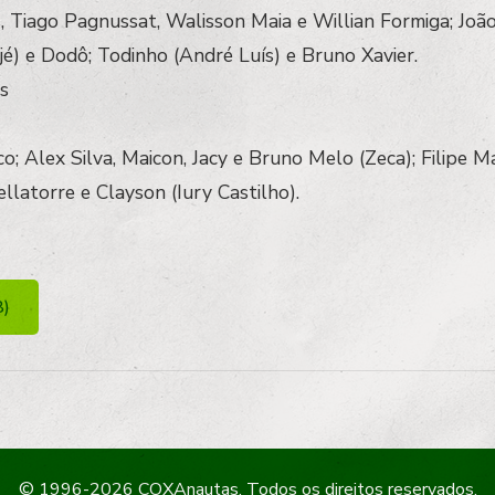
s, Tiago Pagnussat, Walisson Maia e Willian Formiga; João 
é) e Dodô; Todinho (André Luís) e Bruno Xavier.
s
o; Alex Silva, Maicon, Jacy e Bruno Melo (Zeca); Filipe
ellatorre e Clayson (Iury Castilho).
8)
© 1996-2026 COXAnautas. Todos os direitos reservados.