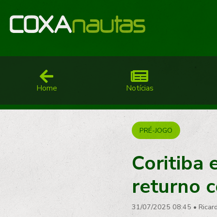
Home
Notícias
PRÉ-JOGO
Coritiba 
returno c
31/07/2025 08:45
•
Ricar