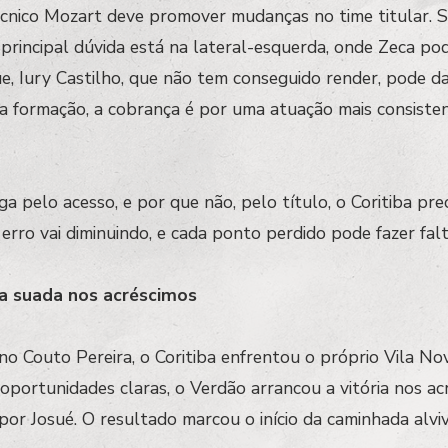
écnico Mozart deve promover mudanças no time titular. 
 principal dúvida está na lateral-esquerda, onde Zeca po
, Iury Castilho, que não tem conseguido render, pode da
 formação, a cobrança é por uma atuação mais consiste
iga pelo acesso, e por que não, pelo título, o Coritiba pr
rro vai diminuindo, e cada ponto perdido pode fazer falt
ria suada nos acréscimos
 no Couto Pereira, o Coritiba enfrentou o próprio Vila N
oportunidades claras, o Verdão arrancou a vitória nos a
por Josué. O resultado marcou o início da caminhada alvi