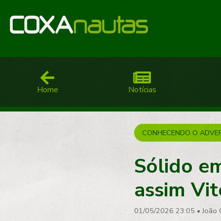
Home
Notícias
CONHECENDO O ADVE
Sólido em
assim Vit
01/05/2026 23:05
•
João 