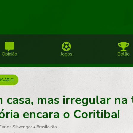
Opinião
Jogos
Bolão
RSÁRIO
 casa, mas irregular na 
ória encara o Coritiba!
Carlos Sihvenger
•
Brasileirão