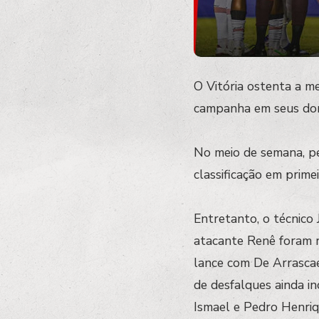
O Vitória ostenta a m
campanha em seus domí
No meio de semana, pe
classificação em prime
Entretanto, o técnico
atacante Renê foram 
lance com De Arrascae
de desfalques ainda i
Ismael e Pedro Henriq