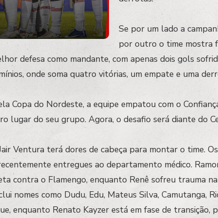
Se por um lado a campan
por outro o time mostra f
elhor defesa como mandante, com apenas dois gols sofrid
nios, onde soma quatro vitórias, um empate e uma derro
la Copa do Nordeste, a equipe empatou com o Confiança
iro lugar do seu grupo. Agora, o desafio será diante do C
 Jair Ventura terá dores de cabeça para montar o time. O
recentemente entregues ao departamento médico. Ramon
ta contra o Flamengo, enquanto Renê sofreu trauma na p
nclui nomes como Dudu, Edu, Mateus Silva, Camutanga, Ric
ue, enquanto Renato Kayzer está em fase de transição, 