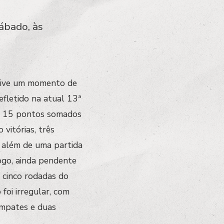
sábado, às
 vive um momento de
efletido na atual 13ª
om 15 pontos somados
vitórias, três
, além de uma partida
ogo, ainda pendente
 cinco rodadas do
foi irregular, com
empates e duas