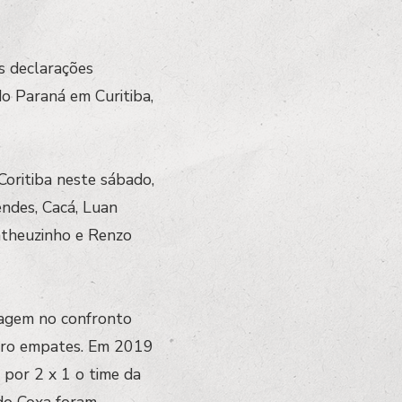
s declarações
do Paraná em Curitiba,
Coritiba neste sábado,
ndes, Cacá, Luan
atheuzinho e Renzo
tagem no confronto
atro empates. Em 2019
 por 2 x 1 o time da