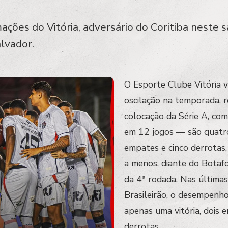
mações do Vitória, adversário do Coritiba neste 
lvador.
O Esporte Clube Vitória
oscilação na temporada, r
colocação da Série A, c
em 12 jogos — são quatro 
empates e cinco derrotas
a menos, diante do Botaf
da 4ª rodada. Nas últimas
Brasileirão, o desempenho 
apenas uma vitória, dois 
derrotas.