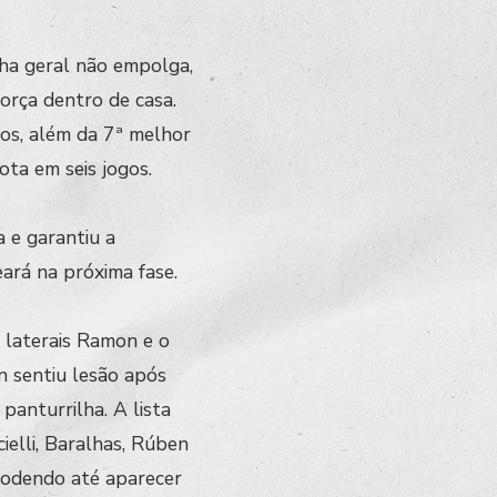
ha geral não empolga,
orça dentro de casa.
os, além da 7ª melhor
ta em seis jogos.
 e garantiu a
eará na próxima fase.
s laterais Ramon e o
 sentiu lesão após
anturrilha. A lista
ielli, Baralhas, Rúben
podendo até aparecer