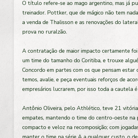
O título refere-se ao mago argentino, mas já p
treinador. Pottker, que de mágico não tem nada,
a venda de Thalisson e as renovações do later
prova no ruralzão.
A contratação de maior impacto certamente foi a
um time do tamanho do Coritiba, e trouxe algué
Concordo em partes com os que pensam estar o 
temos, avalie, e peça eventuais reforços de ac
empresários lucrarem, por isso toda a cautela 
Antônio Oliveira, pelo Athlético, teve 21 vitór
empates, mantendo o time do centro-oeste na pr
compacto e veloz na recomposição; com jogadas e
manter o time na série A a qualquer custo, o d