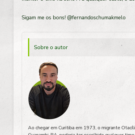
Sigam me os bons! @fernandoschumakmelo
Sobre o autor
Ao chegar em Curitiba em 1973, o migrante Otacíli
Guanambi-BA, poderia ter escolhido qualquer time 