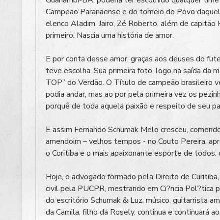
Campeão Paranaense e do torneio do Povo daquele
elenco Aladim, Jairo, Zé Roberto, além de capitão 
primeiro. Nascia uma história de amor.
E por conta desse amor, graças aos deuses do fu
teve escolha. Sua primeira foto, logo na saída da
TOP” do Verdão. O Título de campeão brasileiro v
podia andar, mas ao por pela primeira vez os pezi
porquê de toda aquela paixão e respeito de seu pai
E assim Fernando Schumak Melo cresceu, comendo
amendoim – velhos tempos - no Couto Pereira, ap
o Coritiba e o mais apaixonante esporte de todos: 
Hoje, o advogado formado pela Direito de Curitiba
civil pela PUCPR, mestrando em Ci?ncia Pol?tica 
do escritório Schumak & Luz, músico, guitarrista am
da Camila, filho da Rosely, continua e continuará a