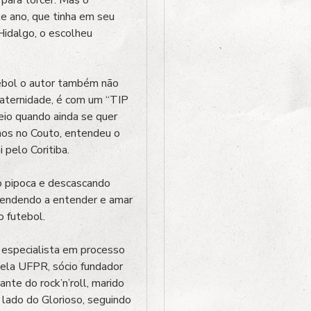
 ano, que tinha em seu
Hidalgo, o escolheu
tebol o autor também não
 maternidade, é com um “TIP
eio quando ainda se quer
nhos no Couto, entendeu o
 pelo Coritiba.
 pipoca e descascando
rendendo a entender e amar
o futebol.
, especialista em processo
pela UFPR, sócio fundador
ante do rock’n’roll, marido
o lado do Glorioso, seguindo