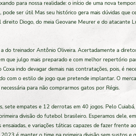
uxando para nossa realidade: o início de uma nova tempo
 pode ser útil Mas seu histórico gera mais dúvidas que c
al direito Diogo, do meia Geovane Meurer e do atacante 
 do treinador Antônio Oliveira. Acertadamente a diretori
m que julgo mais preparado e com melhor repertório para
Coxa indo devagar demais nas contratações, pois, é nece
ordo com o estilo de jogo que pretende implantar. O mer
é necessária para não comprarmos gatos por Régis.
ias, sete empates e 12 derrotas em 40 jogos. Pelo Cuiabá,
imeira divisão do futebol brasileiro. Esperamos dele, em
nsaiadas, e variações táticas capazes de fazer frente ao
e 2023 é manter o time na primeira divisão sem sustos e 