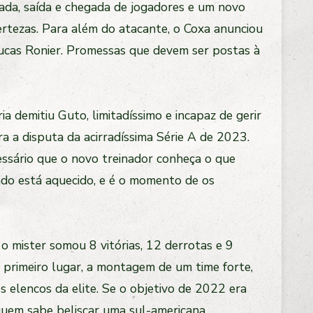
rada, saída e chegada de jogadores e um novo
ertezas. Para além do atacante, o Coxa anunciou
Lucas Ronier. Promessas que devem ser postas à
a demitiu Guto, limitadíssimo e incapaz de gerir
 a disputa da acirradíssima Série A de 2023.
ssário que o novo treinador conheça o que
cado está aquecido, e é o momento de os
 o mister somou 8 vitórias, 12 derrotas e 9
 primeiro lugar, a montagem de um time forte,
s elencos da elite. Se o objetivo de 2022 era
quem sabe beliscar uma sul-americana.