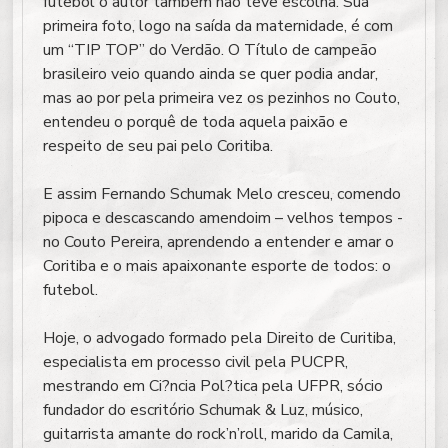
futebol o autor também não teve escolha. Sua
primeira foto, logo na saída da maternidade, é com
um “TIP TOP” do Verdão. O Título de campeão
brasileiro veio quando ainda se quer podia andar,
mas ao por pela primeira vez os pezinhos no Couto,
entendeu o porquê de toda aquela paixão e
respeito de seu pai pelo Coritiba.
E assim Fernando Schumak Melo cresceu, comendo
pipoca e descascando amendoim – velhos tempos -
no Couto Pereira, aprendendo a entender e amar o
Coritiba e o mais apaixonante esporte de todos: o
futebol.
Hoje, o advogado formado pela Direito de Curitiba,
especialista em processo civil pela PUCPR,
mestrando em Ci?ncia Pol?tica pela UFPR, sócio
fundador do escritório Schumak & Luz, músico,
guitarrista amante do rock’n’roll, marido da Camila,