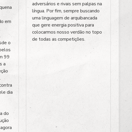
adversários e rivais sem palpas na
equena
língua. Por fim, sempre buscando
uma linguagem de arquibancada
ado em
que gere energia positiva para
colocarmos nosso verdão no topo
.
de todas as competições.
sde o
pelos
em 99
s a
eção
l
contra
ele dia
na do
lução
 agora