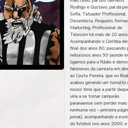
mais cedo, pai dos Gêmeos
Rodrigo e Gustavo, pai da p
Sofia, Tatuador Profissional,
Desenhista, Roqueiro, form
Marketing, Profissional de
Telecom há mais de 20 anos
Acompanhando o Coritiba de
final dos anos 80, passando 
nebulosos anos 90 (aonde 
ligamos para a Rádio e demo
fakenews da carreata em dir
ao Couto Pereira, que no fina
acabou gerando um tumulto 
nosso time que a partir daqu
viria a se tornar campeão
paranaense sem perder mais
nenhuma vez – primeira pági
jornal), acompanhando a evo
do futebol nos anos 2000, e