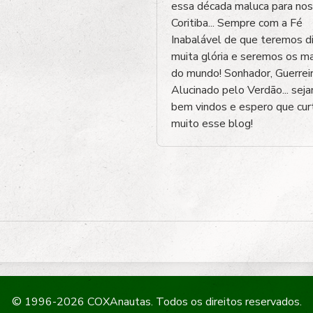
essa década maluca para no
Coritiba... Sempre com a Fé
Inabalável de que teremos d
muita glória e seremos os m
do mundo! Sonhador, Guerrei
Alucinado pelo Verdão... sej
bem vindos e espero que cu
muito esse blog!
© 1996-2026 COXAnautas. Todos os direitos reservados.