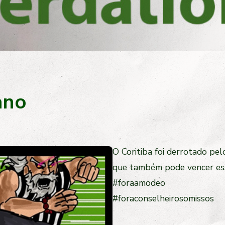
ano
O Coritiba foi derrotado pelo
que também pode vencer ess
#foraamodeo
#foraconselheirosomissos