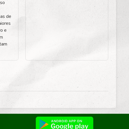
sso
ias de
aiores
ro e
am
rtam