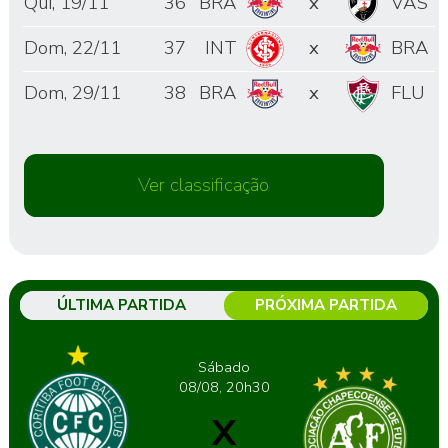
Qui, 19/11
36
BRA
x
VAS
Dom, 22/11
37
INT
x
BRA
Dom, 29/11
38
BRA
x
FLU
Ver classificação
ÚLTIMA PARTIDA
PRÓXIMA PARTIDA
Sábado
08/08, 20h30
X