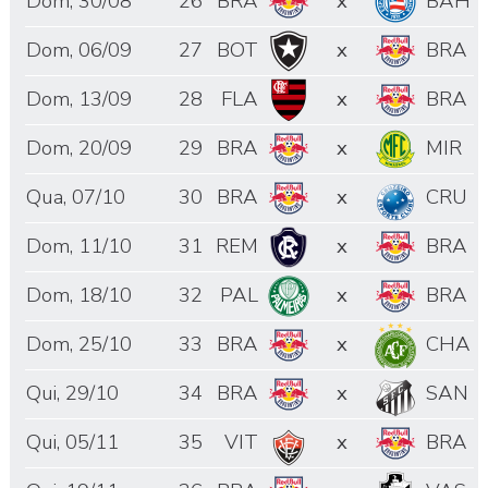
Dom, 30/08
26
BRA
x
BAH
Dom, 06/09
27
BOT
x
BRA
Dom, 13/09
28
FLA
x
BRA
Dom, 20/09
29
BRA
x
MIR
Qua, 07/10
30
BRA
x
CRU
Dom, 11/10
31
REM
x
BRA
Dom, 18/10
32
PAL
x
BRA
Dom, 25/10
33
BRA
x
CHA
Qui, 29/10
34
BRA
x
SAN
Qui, 05/11
35
VIT
x
BRA