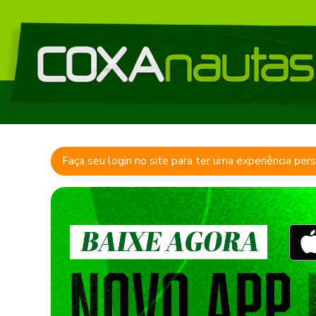
Faça seu login no site para ter uma experiência per