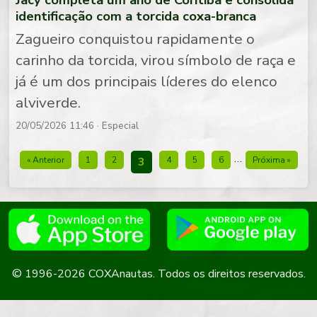
identificação com a torcida coxa-branca
Zagueiro conquistou rapidamente o
carinho da torcida, virou símbolo de raça e
já é um dos principais líderes do elenco
alviverde.
20/05/2026 11:46
· Especial
…
« Anterior
1
2
3
4
5
6
Próxima »
© 1996-2026 COXAnautas. Todos os direitos reservados.