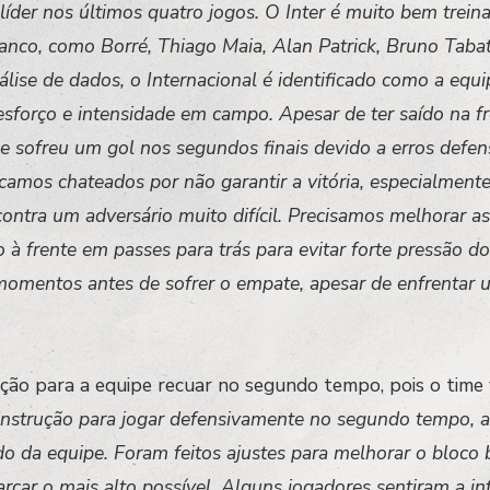
der nos últimos quatro jogos. O Inter é muito bem treina
nco, como Borré, Thiago Maia, Alan Patrick, Bruno Tabata
ise de dados, o Internacional é identificado como a equi
esforço e intensidade em campo. Apesar de ter saído na f
ipe sofreu um gol nos segundos finais devido a erros defe
amos chateados por não garantir a vitória, especialmente
 contra um adversário muito difícil. Precisamos melhorar a
à frente em passes para trás para evitar forte pressão do
omentos antes de sofrer o empate, apesar de enfrentar 
ão para a equipe recuar no segundo tempo, pois o time
nstrução para jogar defensivamente no segundo tempo, 
o da equipe. Foram feitos ajustes para melhorar o bloco 
car o mais alto possível. Alguns jogadores sentiram a in