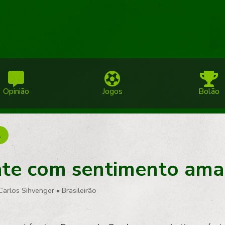
Opinião
Jogos
Bolão
A
e com sentimento ama
Carlos Sihvenger
•
Brasileirão