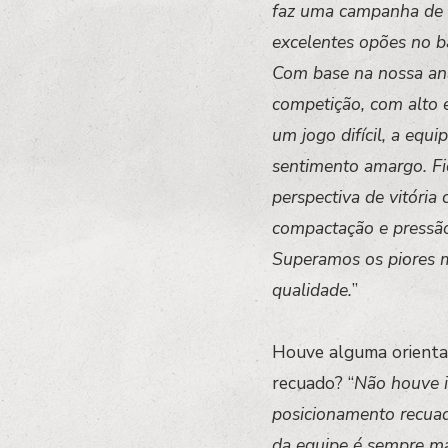
faz uma campanha de lí
excelentes opões no ba
Com base na nossa anál
competição, com alto 
um jogo difícil, a equ
sentimento amargo. Fic
perspectiva de vitória
compactação e pressão 
Superamos os piores m
qualidade.
”
Houve alguma orientaç
recuado? “
Não houve i
posicionamento recuad
da equipe é sempre mar