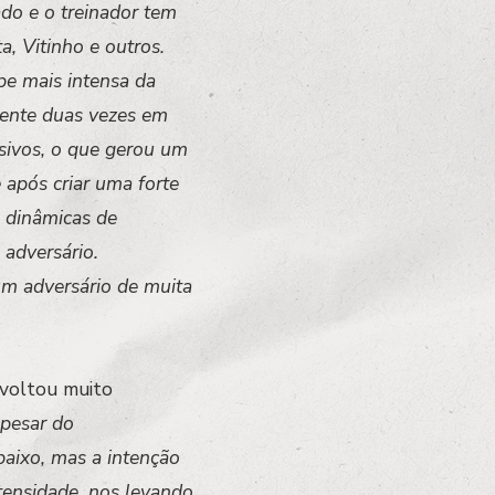
do e o treinador tem
, Vitinho e outros.
pe mais intensa da
rente duas vezes em
nsivos, o que gerou um
 após criar uma forte
s dinâmicas de
 adversário.
um adversário de muita
 voltou muito
apesar do
baixo, mas a intenção
tensidade, nos levando