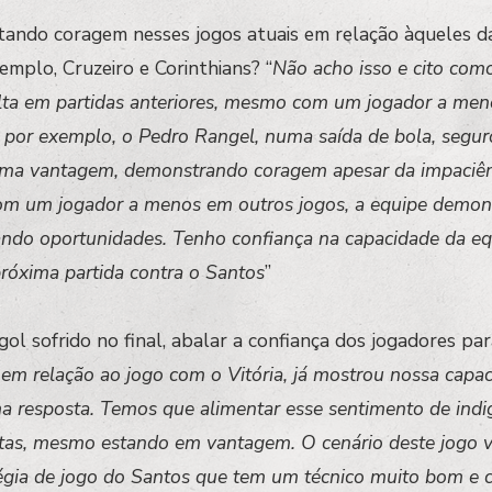
tando coragem nesses jogos atuais em relação àqueles da
mplo, Cruzeiro e Corinthians? “
Não acho isso e cito com
alta em partidas anteriores, mesmo com um jogador a me
, por exemplo, o Pedro Rangel, numa saída de bola, segur
r uma vantagem, demonstrando coragem apesar da impaciê
om um jogador a menos em outros jogos, a equipe demo
ando oportunidades. Tenho confiança na capacidade da eq
próxima partida contra o Santos
”
ol sofrido no final, abalar a confiança dos jogadores pa
 em relação ao jogo com o Vitória, já mostrou nossa capa
a resposta. Temos que alimentar esse sentimento de indi
tas, mesmo estando em vantagem. O cenário deste jogo va
gia de jogo do Santos que tem um técnico muito bom e c