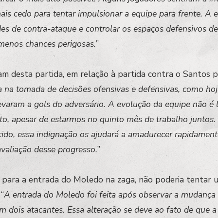
mais cedo para tentar impulsionar a equipe para frente. A
es de contra-ataque e controlar os espaços defensivos de
 menos chances perigosas.
”
cam desta partida, em relação à partida contra o Santos 
ia na tomada de decisões ofensivas e defensivas, como h
evaram a gols do adversário. A evolução da equipe não é 
to, apesar de estarmos no quinto mês de trabalho juntos
ncido, essa indignação os ajudará a amadurecer rapidament
 avaliação desse progresso.
”
 para a entrada do Moledo na zaga, não poderia tentar 
 “
A entrada do Moledo foi feita após observar a mudança t
 dois atacantes. Essa alteração se deve ao fato de que a