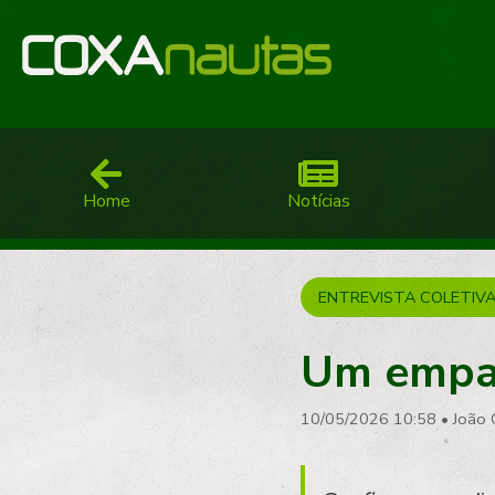
Home
Notícias
ENTREVISTA COLETIV
Um empat
10/05/2026 10:58
•
João 