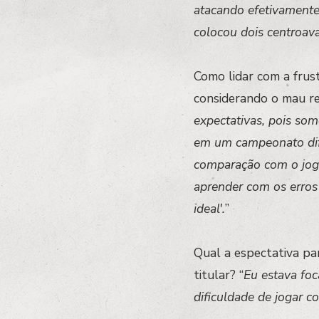
atacando efetivamente,
colocou dois centroava
Como lidar com a fru
considerando o mau r
expectativas, pois som
em um campeonato difí
comparação com o jogo 
aprender com os erros
ideal'.
”
Qual a espectativa pa
titular? “
Eu estava fo
dificuldade de jogar c