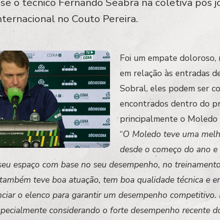
sse o técnico Fernando Seabra na coletiva pós j
ternacional no Couto Pereira.
Foi um empate doloroso,
em relação às entradas d
Sobral, eles podem ser co
encontrados dentro do pr
principalmente o Moledo 
“
O Moledo teve uma melhora
desde o começo do ano e 
seu espaço com base no seu desempenho, no treinamento 
também teve boa atuação, tem boa qualidade técnica e en
ciar o elenco para garantir um desempenho competitivo
pecialmente considerando o forte desempenho recente do