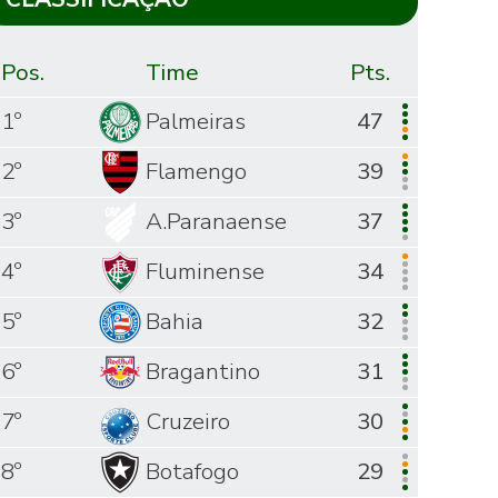
Pos.
Time
Pts.
1º
Palmeiras
47
2º
Flamengo
39
3º
A.Paranaense
37
4º
Fluminense
34
5º
Bahia
32
6º
Bragantino
31
7º
Cruzeiro
30
8º
Botafogo
29