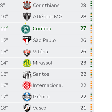
9º
Corinthians
29
10º
Atlético-MG
28
11º
Coritiba
27
12º
São Paulo
26
13º
Vitória
26
14º
Mirassol
23
15º
Santos
22
16º
Internacional
22
17º
Grêmio
22
18º
Vasco
21