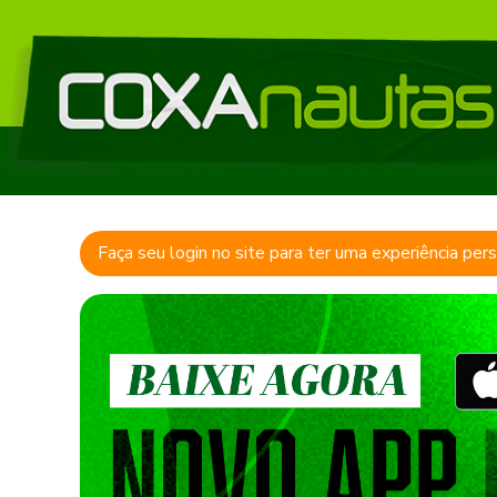
Faça seu login no site para ter uma experiência per