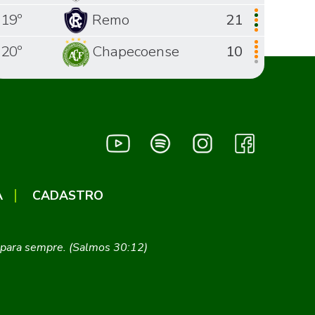
19º
Remo
21
20º
Chapecoense
10
A
CADASTRO
ei para sempre. (Salmos 30:12)