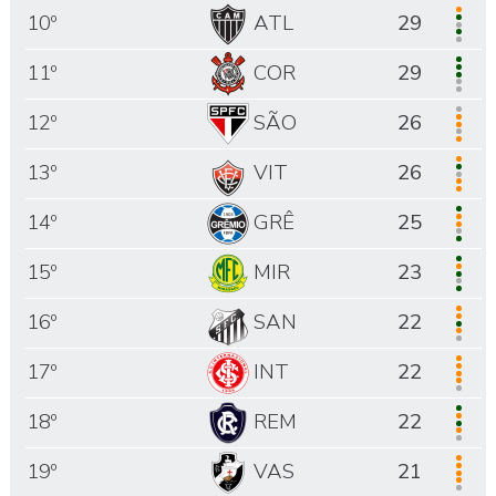
10º
ATL
29
11º
COR
29
12º
SÃO
26
13º
VIT
26
14º
GRÊ
25
15º
MIR
23
16º
SAN
22
17º
INT
22
18º
REM
22
19º
VAS
21