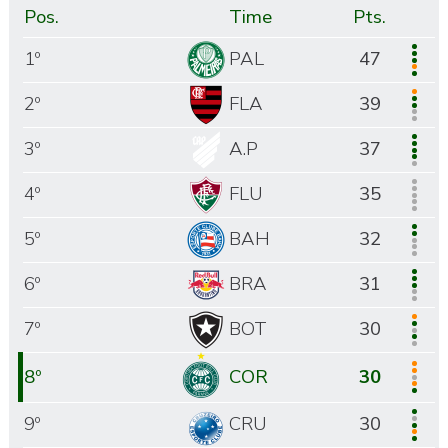
Pos.
Time
Pts.
1º
PAL
47
2º
FLA
39
3º
A.P
37
4º
FLU
35
5º
BAH
32
6º
BRA
31
7º
BOT
30
8º
COR
30
9º
CRU
30