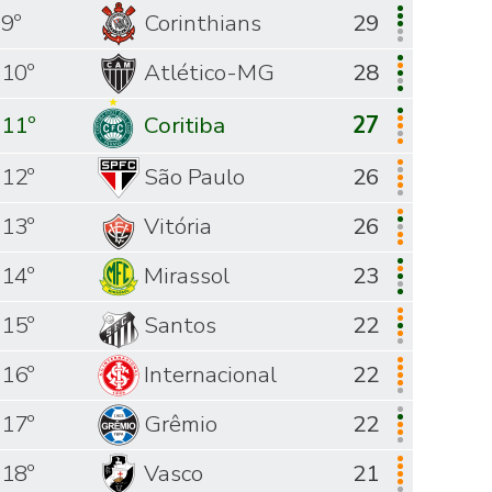
9º
Corinthians
29
10º
Atlético-MG
28
11º
Coritiba
27
12º
São Paulo
26
13º
Vitória
26
14º
Mirassol
23
15º
Santos
22
16º
Internacional
22
17º
Grêmio
22
18º
Vasco
21