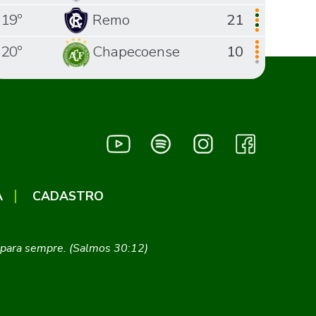
19º
Remo
21
20º
Chapecoense
10
A
CADASTRO
ei para sempre. (Salmos 30:12)