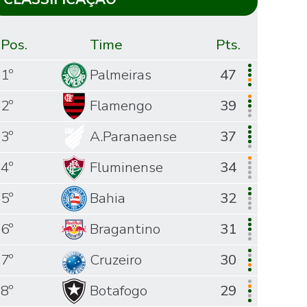
Pos.
Time
Pts.
1º
Palmeiras
47
2º
Flamengo
39
3º
A.Paranaense
37
4º
Fluminense
34
5º
Bahia
32
6º
Bragantino
31
7º
Cruzeiro
30
8º
Botafogo
29