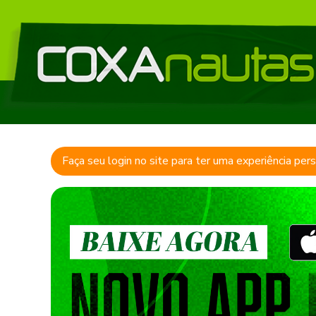
Faça seu login no site para ter uma experiência per