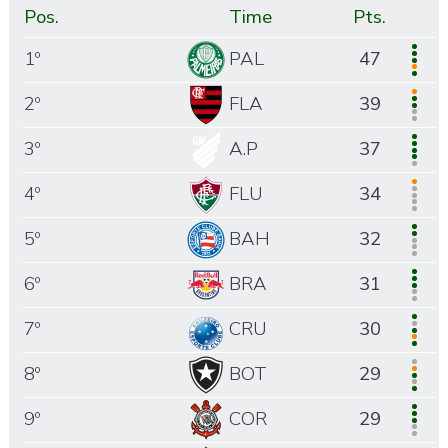
Pos.
Time
Pts.
1º
PAL
47
2º
FLA
39
3º
A.P
37
4º
FLU
34
5º
BAH
32
6º
BRA
31
7º
CRU
30
8º
BOT
29
9º
COR
29