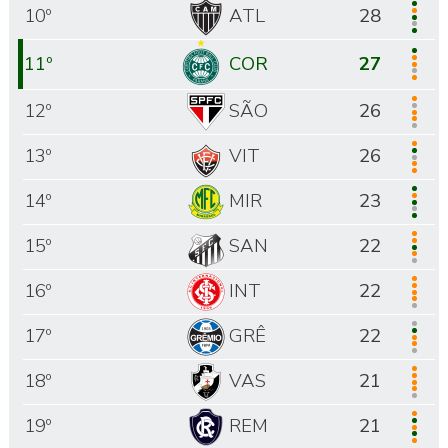
10º
ATL
28
11º
COR
27
12º
SÃO
26
13º
VIT
26
14º
MIR
23
15º
SAN
22
16º
INT
22
17º
GRÊ
22
18º
VAS
21
19º
REM
21